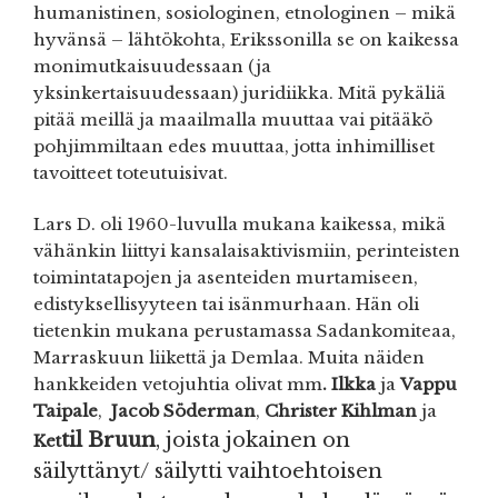
humanistinen, sosiologinen, etnologinen – mikä
hyvänsä – lähtökohta, Erikssonilla se on kaikessa
monimutkaisuudessaan (ja
yksinkertaisuudessaan) juridiikka. Mitä pykäliä
pitää meillä ja maailmalla muuttaa vai pitääkö
pohjimmiltaan edes muuttaa, jotta inhimilliset
tavoitteet toteutuisivat.
Lars D. oli 1960-luvulla mukana kaikessa, mikä
vähänkin liittyi kansalaisaktivismiin, perinteisten
toimintatapojen ja asenteiden murtamiseen,
edistyksellisyyteen tai isänmurhaan. Hän oli
tietenkin mukana perustamassa Sadankomiteaa,
Marraskuun liikettä ja Demlaa. Muita näiden
hankkeiden vetojuhtia olivat mm
. Ilkka
ja
Vappu
Taipale
,
Jacob Söderman
,
Christer Kihlman
ja
til Bruun
, joista jokainen on
Ket
säilyttänyt/ säilytti vaihtoehtoisen