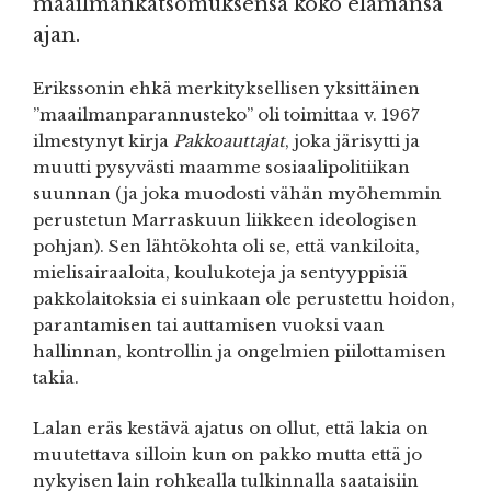
maailmankatsomuksensa koko elämänsä
ajan.
Erikssonin ehkä merkityksellisen yksittäinen
”maailmanparannusteko” oli toimittaa v. 1967
ilmestynyt kirja
Pakkoauttajat
, joka järisytti ja
muutti pysyvästi maamme sosiaalipolitiikan
suunnan (ja joka muodosti vähän myöhemmin
perustetun Marraskuun liikkeen ideologisen
pohjan). Sen lähtökohta oli se, että vankiloita,
mielisairaaloita, koulukoteja ja sentyyppisiä
pakkolaitoksia ei suinkaan ole perustettu hoidon,
parantamisen tai auttamisen vuoksi vaan
hallinnan, kontrollin ja ongelmien piilottamisen
takia.
Lalan eräs kestävä ajatus on ollut, että lakia on
muutettava silloin kun on pakko mutta että jo
nykyisen lain rohkealla tulkinnalla saataisiin