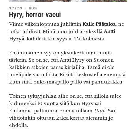
9.7.2019
BLOGI
Hyry, horror vacui
Viime viikonloppuna juhlittiin
Kalle Päätaloa
, ne
jotka juhlivat. Minä aion juhlia syksyllä
Antti
Hyryä
, kahdestakin syystä. Tai kolmesta.
Ensimmäinen syy on yksinkertainen mutta
tärkein. Se on se, että Antti Hyry on Suomen
kaikkien aikojen paras kirjailija. Tämä ei ole
mielipide vaan fakta. Ei siitä keskustella enempää
kuin siitä, onko maapallo pallo vai pannukakku.
Toinen syksyjuhlan aihe on se, että silloin tulee
kuluneeksi 10 vuotta siitä kun Hyry sai
Finlandia-palkinnon romaanillaan
Uuni
. Sai
vihdoinkin oltuaan kaksi kertaa aiemmin jo
ehdolla.