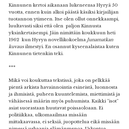
Kinnunen kertoi aikanaan lukeneensa Hyryä 50
vuotta, ennen kuin alkoi päästä käsiksi kirjailijan
tuotannon ytimeen. Itse olen ollut onnekkaampi,
luultavasti siksi että olen paljon Kinnusta
yksinkertaisempi. Jäin nimittäin koukkuun heti
1962 kun Hyryn novellikokoelma
Junamatkan
kuvaus
ilmestyi. En osannut kyseenalaistaa kuten
Kinnunen tietenkin teki.
***
Mikä voi koukuttaa tekstissä, joka on pelkkää
pientä arkista havainnointia esineistä, luonnosta
ja ihmisistä, puheen kuuntelemista, miettimistä ja
vähäisessä määrin myös puhumista. Kaikki ”isot”
asiat suorastaan huutavat poissaoloaan. Ei
politiikkaa, ulkomaailmaa missään
mittakaavassa, ei seksiä, juopottelua eikä missään
nimessä urbaania elämänmenoa. Uskontoa