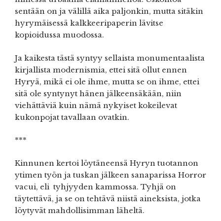
sentään on ja välillä aika paljonkin, mutta sitäkin
hyrymäisessä kalkkeeripaperin lävitse
kopioidussa muodossa.
Ja kaikesta tästä syntyy sellaista monumentaalista
kirjallista modernismia, ettei sitä ollut ennen
Hyryä, mikä ei ole ihme, mutta se on ihme, ettei
sitä ole syntynyt hänen jälkeensäkään, niin
viehättäviä kuin nämä nykyiset kokeilevat
kukonpojat tavallaan ovatkin.
***
Kinnunen kertoi löytäneensä Hyryn tuotannon
ytimen työn ja tuskan jälkeen sanaparissa Horror
vacui, eli tyhjyyden kammossa. Tyhjä on
täytettävä, ja se on tehtävä niistä aineksista, jotka
löytyvät mahdollisimman läheltä.