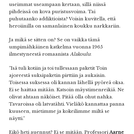
useimmat useampaan kertaan, sillä niissä
pihdeissä on kova puristusvoima. Tai
puhutaanko addiktioista? Voisin kuvitella, että
heroiinilla on samanlainen koukku narkkariin.
Ja mikä se sitten on? Se on vaikka tämä
umpimähkäinen katkelma vuonna 1965
ilmestyneestä romaanista
Alakoulu
:
”Isä tuli kotiin ja toi tullessaan paketit Toin
ajoreestä suksipaketin pirttiin ja aukaisin.
Toisessa suksessa oli kannan lähellä pyöreä oksa.
Ei se haittaa mitään. Katsoin mäystimenreikiä. Ne
olivat ahtaan näköiset. Pitää olla ohut nahka.
Tavaroissa oli latvatähti. Vieläkö kannattaa panna
kuuseen, mietimme ja kokeilimme miltä se
näytti.”
Eikö heti auennut? Ei se mitään. Professori
Aarne