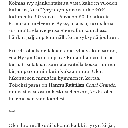
Kolmas syy ajankohtaistuu vasta kahden vuoden
kuluttua, kun Hyryn syntymästä tulee 2021
kuluneeksi 90 vuotta. Päivä on 20. lokakuuta.
Painakaa mieleenne. Syksyn lapsia, surusilmiä
siis, mutta elääveljensä Stenvallin kainalossa
hänkin paljon pitemmälle kuin syksystä jouluun.
Ei taida olla kenellekään enää yllätys kun sanon,
että Hyryn Uuni on paras Finlandian voittanut
kirja. Ei siitäkään kannata väitellä koska tunnen
kirjan paremmin kuin kukaan muu. Olen
lukenut sen nimittäin kymmenen kertaa.
Toiseksi paras on
Hannu Raittilan
Canal Grande
,
mutta siitä suostun keskustelemaan, koska olen
lukenut sen vain kahdesti.
***
Olen luonnollisesti lukenut kaikki Hyryn kirjat,