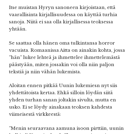
Itse muistan Hyryn sanoneen kirjoistaan, että
vaarallisinta kirjallisuudessa on käyttää turhia
sanoja. Niitä ei saa olla kirjallisessa teoksessa
yhtään.
Se saattaa olla hänen oma tulkintansa horror
vacuista. Romaanissa Aitta on ainakin kohta, jossa
”hän” lukee lehteä ja ihmettelee ihmettelemästä
päästyään, miten jossakin voi olla niin paljon
tekstiä ja niin vähän lukemista.
Aloitan ennen pitkää Uunin lukemiesn nyt siis
yhdettätoista kertaa. Ehkä silloin löydän siitä
yhden turhan sanan joltakin sivulta, mutta en
usko. Ei se löydy ainakaan teoksen kahdesta
viimeisestä virkkeestä:
”Menin seuraavana aamuna isoon pirttiin, uunin