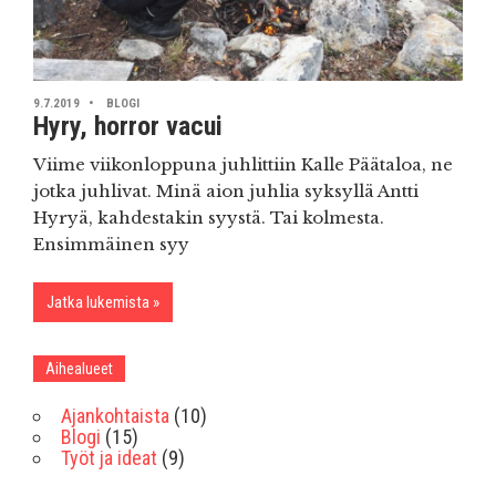
9.7.2019
BLOGI
Hyry, horror vacui
Viime viikonloppuna juhlittiin Kalle Päätaloa, ne
jotka juhlivat. Minä aion juhlia syksyllä Antti
Hyryä, kahdestakin syystä. Tai kolmesta.
Ensimmäinen syy
Jatka lukemista
Aihealueet
Ajankohtaista
(10)
Blogi
(15)
Työt ja ideat
(9)