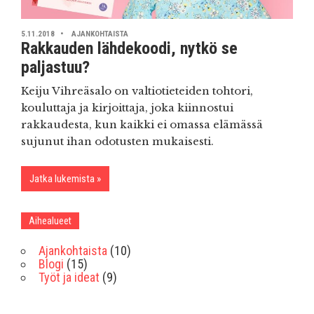
5.11.2018
AJANKOHTAISTA
Rakkauden lähdekoodi, nytkö se
paljastuu?
Keiju Vihreäsalo on valtiotieteiden tohtori,
kouluttaja ja kirjoittaja, joka kiinnostui
rakkaudesta, kun kaikki ei omassa elämässä
sujunut ihan odotusten mukaisesti.
Jatka lukemista
Aihealueet
Ajankohtaista
(10)
Blogi
(15)
Työt ja ideat
(9)