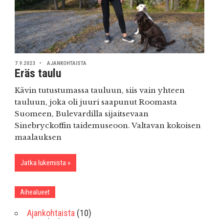
7.9.2023
AJANKOHTAISTA
Eräs taulu
Kävin tutustumassa tauluun, siis vain yhteen
tauluun, joka oli juuri saapunut Roomasta
Suomeen, Bulevardilla sijaitsevaan
Sinebryckoffin taidemuseoon. Valtavan kokoisen
maalauksen
Jatka lukemista
Aihealueet
Ajankohtaista
(10)