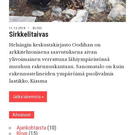
11.12.2018
BLOGI
Sirkkelitaivas
Helsingin keskustakirjasto Oodihan on
arkkitehtonisena saavutuksena aivan
ylivoimainen verrattuna lähiympäristönsä
muuhun rakennuskantaan. Sanomatalo on kuin
rakennustelineiden ympäröimä puolivalmis
laatikko, Kiasma
Jatka lukemista
Aihealueet
Ajankohtaista
(10)
Blogi
(15)