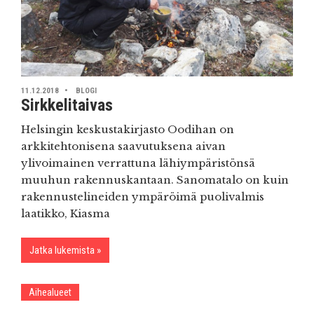
11.12.2018
BLOGI
Sirkkelitaivas
Helsingin keskustakirjasto Oodihan on
arkkitehtonisena saavutuksena aivan
ylivoimainen verrattuna lähiympäristönsä
muuhun rakennuskantaan. Sanomatalo on kuin
rakennustelineiden ympäröimä puolivalmis
laatikko, Kiasma
Jatka lukemista
Aihealueet