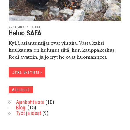
22.11.2018
BLOGI
Haloo SAFA
Kyllä asiantuntijat ovat viisaita. Vasta kaksi
kuukautta on kulunut siitä, kun kauppakeskus
Redi avattiin, ja jo nyt he ovat huomanneet,
Jatka lukemista
Aihealueet
Ajankohtaista
(10)
Blogi
(15)
Työt ja ideat
(9)