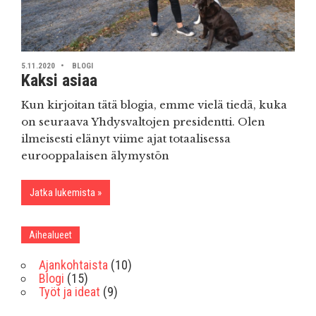
5.11.2020
BLOGI
Kaksi asiaa
Kun kirjoitan tätä blogia, emme vielä tiedä, kuka
on seuraava Yhdysvaltojen presidentti. Olen
ilmeisesti elänyt viime ajat totaalisessa
eurooppalaisen älymystön
Jatka lukemista
Aihealueet
Ajankohtaista
(10)
Blogi
(15)
Työt ja ideat
(9)