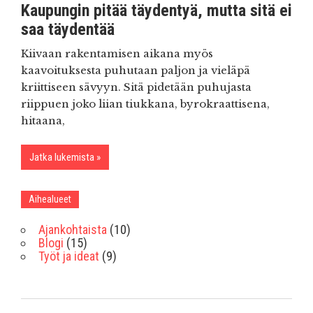
Kaupungin pitää täydentyä, mutta sitä ei
saa täydentää
Kiivaan rakentamisen aikana myös
kaavoituksesta puhutaan paljon ja vieläpä
kriittiseen sävyyn. Sitä pidetään puhujasta
riippuen joko liian tiukkana, byrokraattisena,
hitaana,
Jatka lukemista
Aihealueet
Ajankohtaista
(10)
Blogi
(15)
Työt ja ideat
(9)