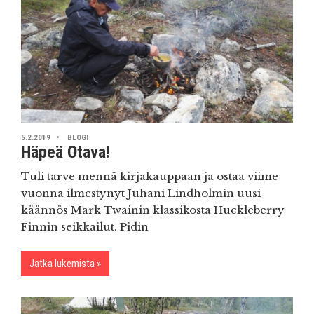
5.2.2019
BLOGI
Häpeä Otava!
Tuli tarve mennä kirjakauppaan ja ostaa viime
vuonna ilmestynyt Juhani Lindholmin uusi
käännös Mark Twainin klassikosta Huckleberry
Finnin seikkailut. Pidin
Jatka lukemista