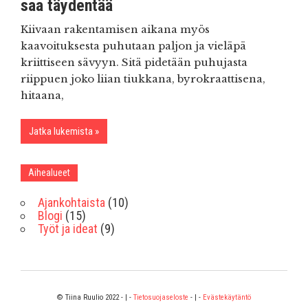
saa täydentää
Kiivaan rakentamisen aikana myös
kaavoituksesta puhutaan paljon ja vieläpä
kriittiseen sävyyn. Sitä pidetään puhujasta
riippuen joko liian tiukkana, byrokraattisena,
hitaana,
Jatka lukemista
Aihealueet
Ajankohtaista
(10)
Blogi
(15)
Työt ja ideat
(9)
© Tiina Ruulio 2022 - | -
Tietosuojaseloste
- | -
Evästekäytäntö