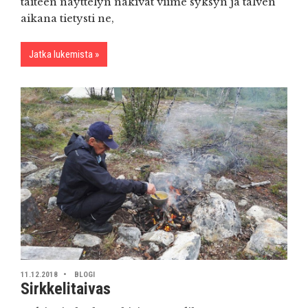
taiteen näyttelyn näkivät viime syksyn ja talven
aikana tietysti ne,
Jatka lukemista
11.12.2018
BLOGI
Sirkkelitaivas