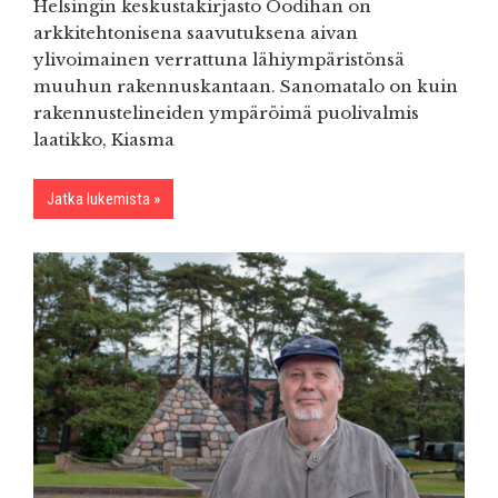
Helsingin keskustakirjasto Oodihan on
arkkitehtonisena saavutuksena aivan
ylivoimainen verrattuna lähiympäristönsä
muuhun rakennuskantaan. Sanomatalo on kuin
rakennustelineiden ympäröimä puolivalmis
laatikko, Kiasma
Jatka lukemista