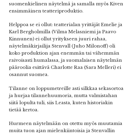
suomenkielinen näytelmä ja samalla myös Kiven
ensimmäinen teatteriproduktio.
Helppoa se ei ollut: teatterialan yrittäjät Emelie ja
Karl Bergholmilla (Vilma Melasniemi ja Paavo
Kinnunen) ei ollut yritykseen juuri rahaa,
näytelmäkirjailija Stenvall (Juho Milonoff) oli
koko produktion ajan enemmän tai vähemmän
raivoisasti humalassa, ja suomalaisen näytelmän
pääroolia esittävä Charlotte Raa (Sara Melleri) ei
osannut suomea.
Tilanne on loppumetreille asti silkkaa sekasortoa
ja hurjaa tilannehuumoria, mutta valmistahan
siitä lopulta tuli, siis Leasta, kuten historiakin
tietää kertoa.
Hurmeen näytelmään on otettu myös muutamia
muita tuon ajan mielenkiintoisia ja Stenvallin