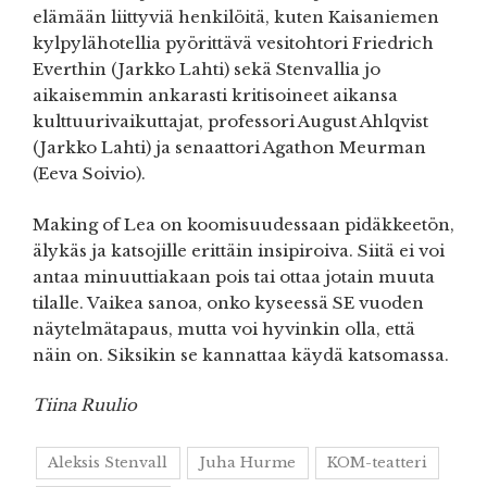
elämään liittyviä henkilöitä, kuten Kaisaniemen
kylpylähotellia pyörittävä vesitohtori Friedrich
Everthin (Jarkko Lahti) sekä Stenvallia jo
aikaisemmin ankarasti kritisoineet aikansa
kulttuurivaikuttajat, professori August Ahlqvist
(Jarkko Lahti) ja senaattori Agathon Meurman
(Eeva Soivio).
Making of Lea on koomisuudessaan pidäkkeetön,
älykäs ja katsojille erittäin insipiroiva. Siitä ei voi
antaa minuuttiakaan pois tai ottaa jotain muuta
tilalle. Vaikea sanoa, onko kyseessä SE vuoden
näytelmätapaus, mutta voi hyvinkin olla, että
näin on. Siksikin se kannattaa käydä katsomassa.
Tiina Ruulio
Aleksis Stenvall
Juha Hurme
KOM-teatteri