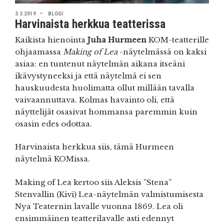
3.3.2019
BLOGI
Harvinaista herkkua teatterissa
Kaikista hienointa
Juha Hurmeen
KOM-teatterille
ohjaamassa
Making of Lea
-näytelmässä on kaksi
asiaa: en tuntenut näytelmän aikana itseäni
ikävystyneeksi ja että näytelmä ei sen
hauskuudesta huolimatta ollut millään tavalla
vaivaannuttava. Kolmas havainto oli, että
näyttelijät osasivat hommansa paremmin kuin
osasin edes odottaa.
Harvinaista herkkua siis, tämä Hurmeen
näytelmä KOMissa.
Making of Lea kertoo siis Aleksis ”Stena”
Stenvallin (Kivi) Lea-näytelmän valmistumisesta
Nya Teaternin lavalle vuonna 1869. Lea oli
ensimmäinen teatterilavalle asti edennyt